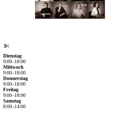
Dienstag
9
:
00
–
18
:
00
Mittwoch
9
:
00
–
18
:
00
Donnerstag
9
:
00
–
18
:
00
Freitag
9
:
00
–
18
:
00
Samstag
8
:
00
–
14
:
00